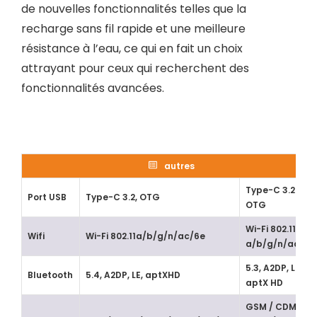
de nouvelles fonctionnalités telles que la
recharge sans fil rapide et une meilleure
résistance à l’eau, ce qui en fait un choix
attrayant pour ceux qui recherchent des
fonctionnalités avancées.
autres
Type-C 3.2
Port USB
Type-C 3.2, OTG
OTG
Wi-Fi 802.11
Wifi
Wi-Fi 802.11a/b/g/n/ac/6e
a/b/g/n/ac/6e
5.3, A2DP, LE,
Bluetooth
5.4, ​​A2DP, LE, aptXHD
aptX HD
GSM / CDMA /