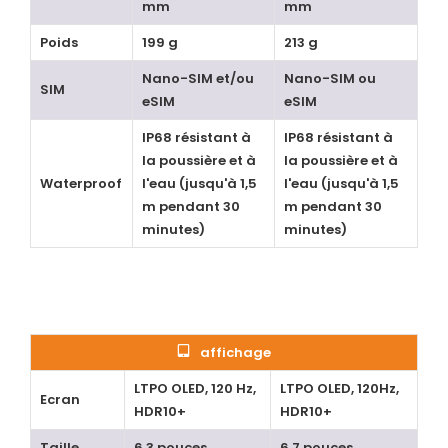
mm
mm
Poids
199 g
213 g
Nano-SIM et/ou
Nano-SIM ou
SIM
eSIM
eSIM
IP68 résistant à
IP68 résistant à
la poussière et à
la poussière et à
Waterproof
l'eau (jusqu'à 1,5
l'eau (jusqu'à 1,5
m pendant 30
m pendant 30
minutes)
minutes)
affichage
LTPO OLED, 120 Hz,
LTPO OLED, 120Hz,
Ecran
HDR10+
HDR10+
Taille
6,3 pouces
6,7 pouces