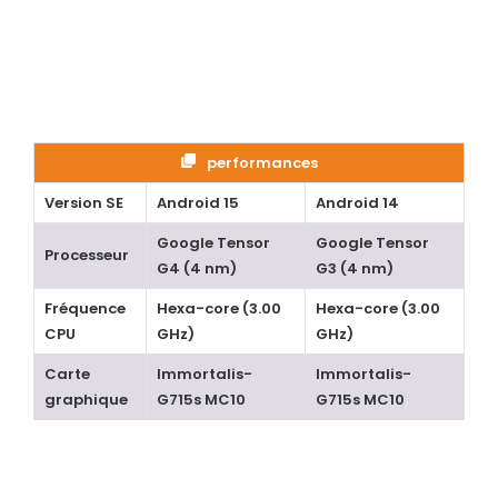
performances
Version SE
Android 15
Android 14
Google Tensor
Google Tensor
Processeur
G4 (4 nm)
G3 (4 nm)
Fréquence
Hexa-core (3.00
Hexa-core (3.00
CPU
GHz)
GHz)
Carte
Immortalis-
Immortalis-
graphique
G715s MC10
G715s MC10