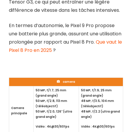
Tensor G3, ce qui peut entraîner une légère
différence de vitesse dans les tâches intensives.
En termes d’autonomie, le Pixel 9 Pro propose
une batterie plus grande, assurant une utilisation
prolongée par rapport au Pixel 8 Pro.
Que vaut le
Pixel 8 Pro en 2025
?
camera
50 MP, f/1.7, 25 mm
50 MP, f/1.9, 25 mm
(grand angle)
(grand angle)
50 MP, f/2.8, 113 mm
48 MP, f/3.5, 104 mm
(téléobjectif)
(téléobjectif)
Camera
50 MP, f/2.0, 126˚ (ultra
48 MP, f/2.2 (ultra grand
principale
grand angle)
angle)
Vidéo : 4K@30/60fps
Vidéo : 4K@30/60fps