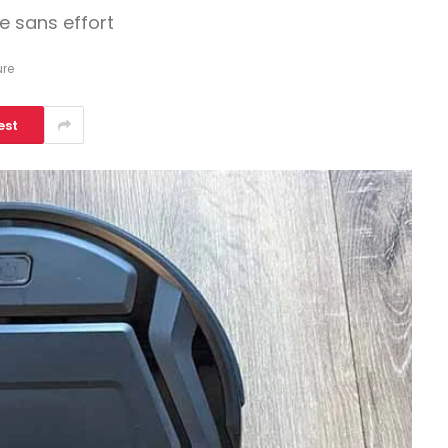
e sans effort
ure
est