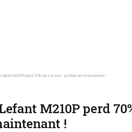
t Lefant M210P perd 70% de son prix : profitez en maintenant !
 Lefant M210P perd 70
maintenant !