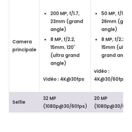
200 MP, f/1.7,
50 MP, f/1.5,
23mm (grand
26mm (gran
angle)
angle)
8 MP, f/2.2,
8 MP, f/2.2,
Camera
15mm, 120˚
15mm (ultra
principale
(ultra grand
grand angle
angle)
vidéo :
Vidéo :
4K@30fps
4K@30/60fps
32 MP
20 MP
Selfie
(1080p@30/60fps)
(1080p@30/60f