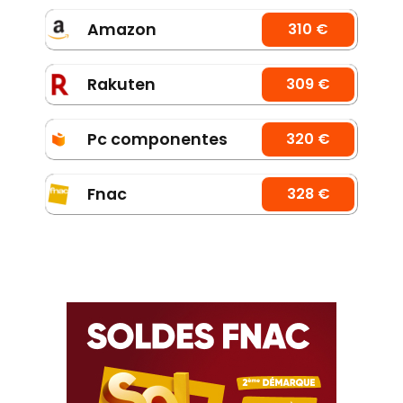
Amazon
310 €
Rakuten
309 €
Pc componentes
320 €
Fnac
328 €