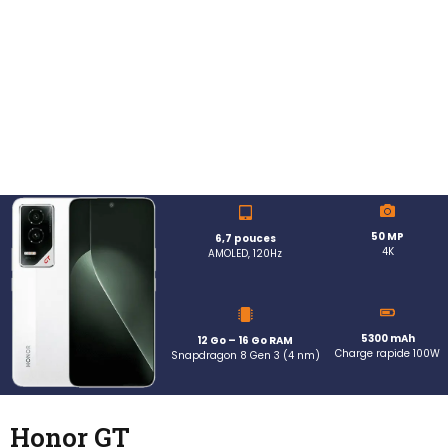
50 MP
6,7 pouces
4K
AMOLED, 120Hz
5300 mAh
12 Go – 16 Go RAM
Charge rapide 100W
Snapdragon 8 Gen 3 (4 nm)
Honor GT