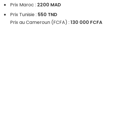
prix
Prix Maroc :
2200 MAD
imbattable
Prix Tunisie :
550 TND
Prix au Cameroun (FCFA) :
130 000 FCFA