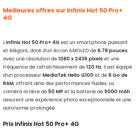
Meilleures offres sur Infinix Hot 50 Pro+
4G
L’
Infinix Hot 50 Pro+ 4G
est un smartphone puissant
Infinix
et élégant, doté d’un écran AMOLED de
6.78 pouces
avec une résolution de
1080 x 2436 pixels
et une
Hot
fréquence de rafraîchissement de
120 Hz
. Il est équipé
50
d’un processeur
MediaTek Helio G100
et de
8 Go de
RAM
, offrant ainsi des performances fluides. La
Pro+
caméra arrière de
50 MP
et la batterie de
5000 mAh
4G
assurent une expérience photo exceptionnelle et une
:
autonomie prolongée.
rapport
Prix Infinix Hot 50 Pro+ 4G
qualité