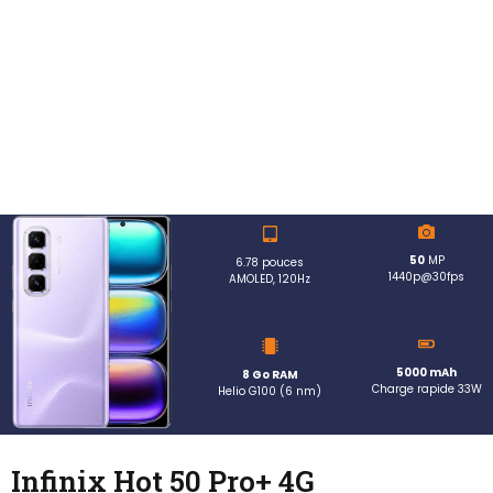
50
MP
6.78 pouces
1440p@30fps
AMOLED, 120Hz
5000 mAh
8 Go RAM
Charge rapide 33W
Helio G100 (6 nm)
Infinix Hot 50 Pro+ 4G