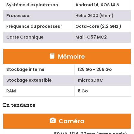
Système d'exploitation
Android 14, XOS 14.5
Processeur
Helio G100 (6 nm)
Fréquence du processeur
Octa-core (2.2 GHz )
Carte Graphique
Mali-G57 MC2
Mémoire
Stockage interne
128 Go - 256 Go
Stockage extensible
microSDXC
RAM
8 Go
En tendance
Caméra
50 MP, f/1.6, 27 mm (grand angle)