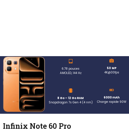
50
MP
6.78 pouces
4K@30fps
AMOLED, 144 Hz
6000 mAh
8 Go – 12 Go RAM
Charge rapide 90W
Snapdragon 7s Gen 4 (4 nm)
Infinix Note 60 Pro