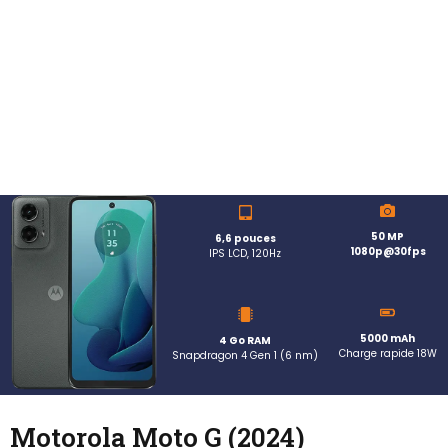
50 MP
6,6 pouces
1080p@30fps
IPS LCD, 120Hz
5000 mAh
4 Go RAM
Charge rapide 18W
Snapdragon 4 Gen 1 (6 nm)
Motorola Moto G (2024)