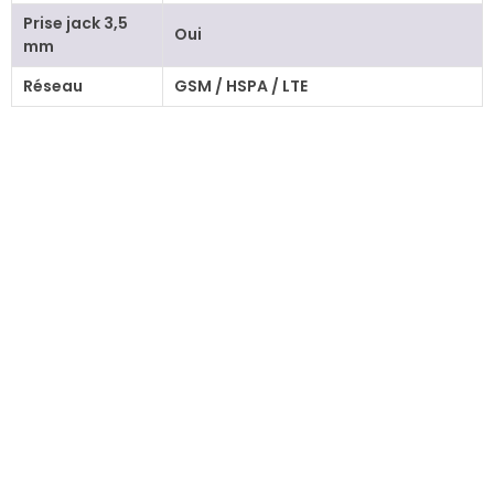
Prise jack 3,5
Oui
mm
Réseau
GSM / HSPA / LTE