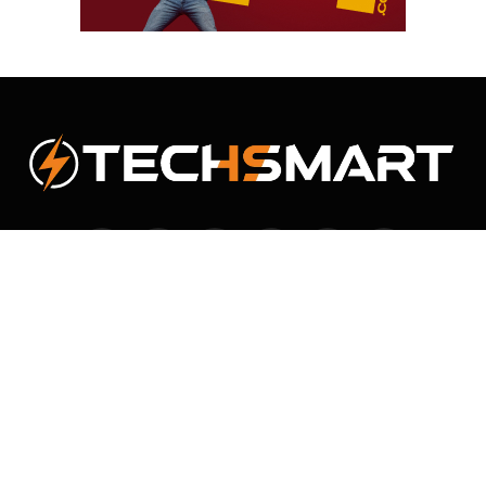
Facebook
X
Instagram
Pinterest
Vimeo
YouTube
(Twitter)
NOUS CONTACTER
CONDITION GÉNÉRALES D’UTILISATION
POLITIQUE DE CONFIDENTIALITÉ
© 2026 TechSmart. Designed by
Loun'S
.