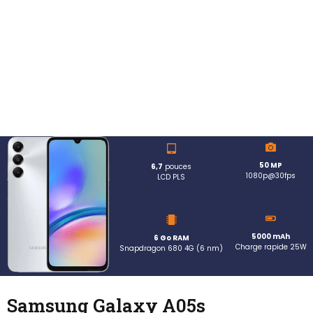
50 MP
6,7
pouces
1080p@30fps
LCD PLS
5000 mAh
6 Go RAM
Charge rapide 25W
Snapdragon 680 4G (6 nm)
Samsung Galaxy A05s