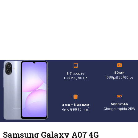
50 MP
6,7
pouces
1080p@30/60fps
LCD PLS, 90 Hz
5000 mAh
4 Go – 8 Go RAM
Charge rapide 25W
Helio G99 (6 nm)
Samsung Galaxy A07 4G