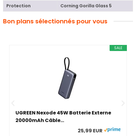
Protection
Corning Gorilla Glass 5
Bon plans sélectionnés pour vous
SALE
Lenovo 
EN Nexode 45W Batterie Externe
14M...
0mAh Câble...
25,99 EUR