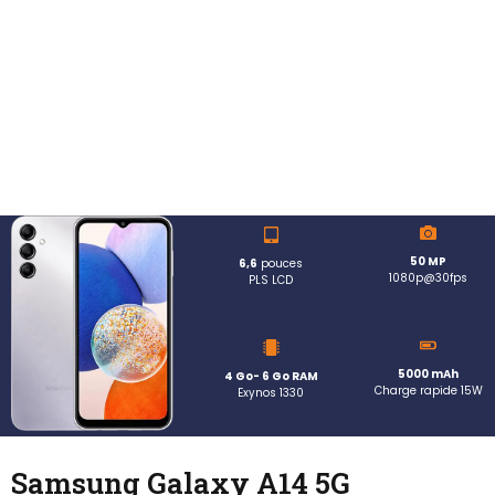
50 MP
6,6
pouces
1080p@30fps
PLS LCD
5000 mAh
4 Go- 6 Go RAM
Charge rapide 15W
Exynos 1330
Samsung Galaxy A14 5G