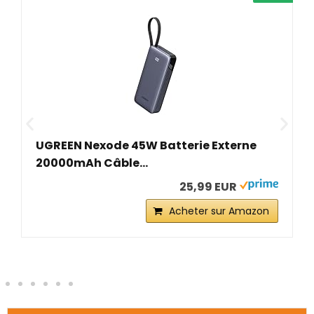
Lenovo IdeaPad
de 45W Batterie Externe
14M...
ble...
25,99 EUR
Acheter sur Amazon