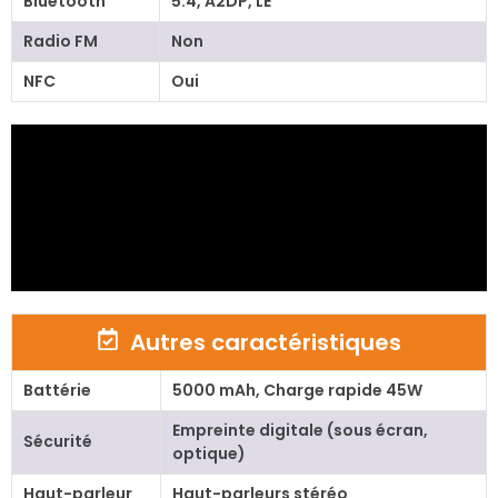
Bluetooth
5.4, A2DP, LE
Radio FM
Non
NFC
Oui
Autres caractéristiques
Battérie
5000 mAh, Charge rapide 45W
Empreinte digitale (sous écran,
Sécurité
optique)
Haut-parleur
Haut-parleurs stéréo