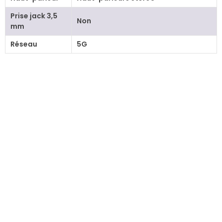
Prise jack 3,5
Non
mm
Réseau
5G