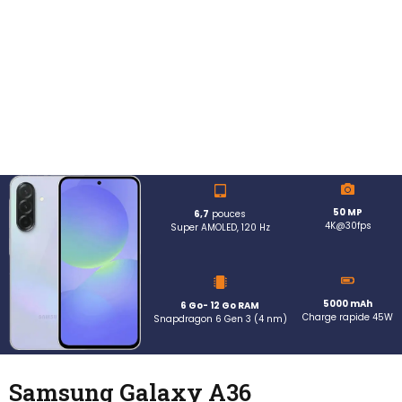
50 MP
6,7
pouces
4K@30fps
Super AMOLED, 120 Hz
5000 mAh
6 Go- 12 Go RAM
Charge rapide 45W
Snapdragon 6 Gen 3 (4 nm)
Samsung Galaxy A36