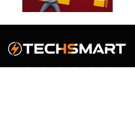
Facebook
X
Instagram
Pinterest
Vimeo
YouTube
(Twitter)
NOUS CONTACTER
CONDITION GÉNÉRALES D’UTILISATION
POLITIQUE DE CONFIDENTIALITÉ
© 2026 TechSmart. Designed by
Loun'S
.