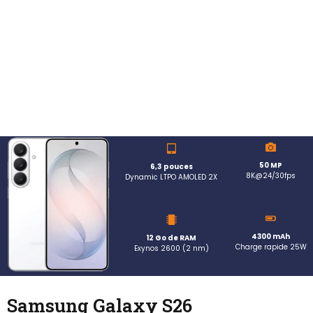
50 MP
6,3
pouces
8K@24/30fps
Dynamic LTPO AMOLED 2X
4300 mAh
12 Go de RAM
Charge rapide 25W
Exynos 2600 (2 nm)
Samsung Galaxy S26