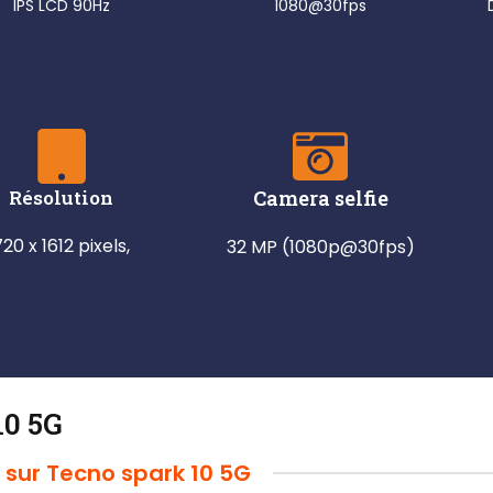
IPS LCD 90Hz
1080@30fps
Résolution
Camera selfie
720 x 1612 pixels,
32 MP (1080p@30fps)
10 5G
s sur Tecno spark 10 5G