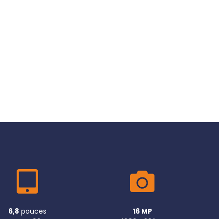
6,8
pouces
16 MP