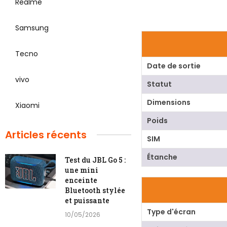
Realme
Samsung
Tecno
Date de sortie
vivo
Statut
Dimensions
Xiaomi
Poids
Articles récents
SIM
Étanche
Test du JBL Go 5 :
une mini
enceinte
Bluetooth stylée
et puissante
Type d'écran
10/05/2026