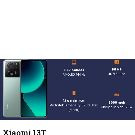
50 MP
6,67 pouces
4K à 30 ips
AMOLED, 144 Hz
12 Go de RAM
5000 mAh
Mediatek Dimensity 8200 Ultra
Charge rapide 120W
(4 nm)
Xiaomi 13T