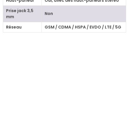
Haut-parleur
Oui, avec des haut-parleurs stéréo
Prise jack 3,5
Non
mm
Réseau
GSM / CDMA / HSPA / EVDO / LTE / 5G