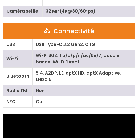
Caméra selfie
32 MP (4K@30/60fps)
Connectivité
USB
USB Type-C 3.2 Gen2, OTG
Wi-Fi 802.11 a/b/g/n/ac/6e/7, double
Wi-Fi
bande, Wi-Fi Direct
5.4, A2DP, LE, aptX HD, aptX Adaptive,
Bluetooth
LHDC 5
Radio FM
Non
NFC
Oui