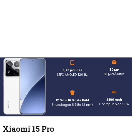
50 MP
6,73 pouces
8K@24/30fps
LTPO AMOLED, 120 Hz
6100 mAh
12 Go – 16 Go de RAM
Charge rapide 90W
Snapdragon 8 Elite (3 nm)
Xiaomi 15 Pro