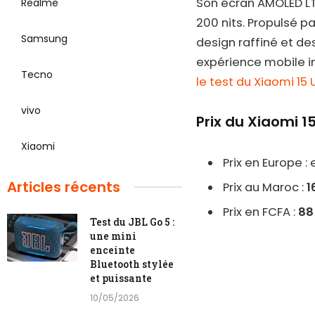
Son écran AMOLED L
Realme
200 nits. Propulsé pa
Samsung
design raffiné et d
expérience mobile i
Tecno
le test du Xiaomi 15 
vivo
Prix du Xiaomi 15
Xiaomi
Prix en Europe :
Articles récents
Prix au Maroc :
1
Prix en FCFA :
88
Test du JBL Go 5 :
une mini
enceinte
Bluetooth stylée
et puissante
10/05/2026