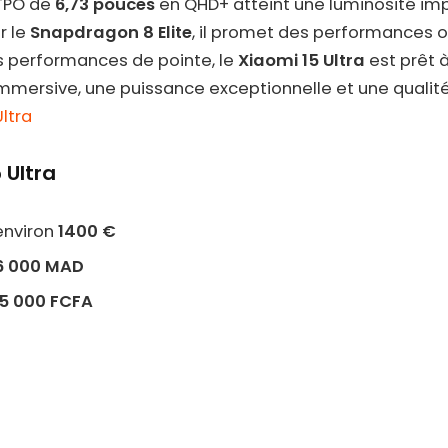
TPO de
6,73 pouces
en QHD+ atteint une luminosité im
r le
Snapdragon 8 Elite
, il promet des performances 
es performances de pointe, le
Xiaomi 15 Ultra
est prêt à
mmersive, une puissance exceptionnelle et une qualit
Ultra
 Ultra
 environ
1400 €
6 000 MAD
5 000 FCFA