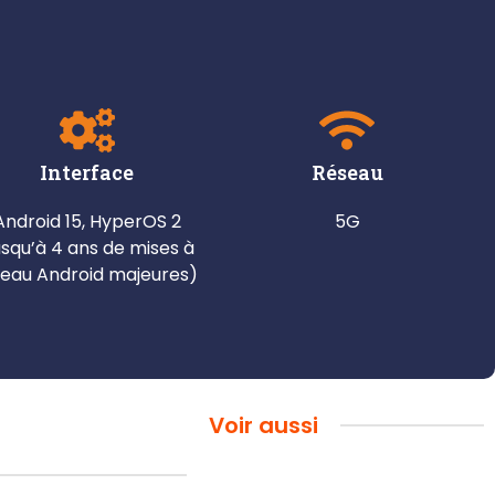
Interface
Réseau
Android 15, HyperOS 2
5G
usqu’à 4 ans de mises à
veau Android majeures)
Voir aussi