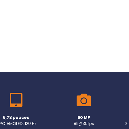
6,73 pouces
50 MP
PO AMOLED, 120 Hz
8K@30fps
S