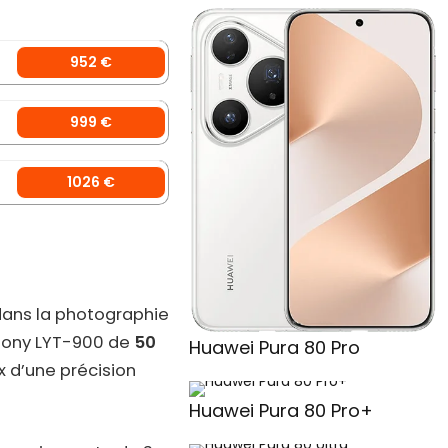
952 €
999 €
1026 €
ans la photographie
l Sony LYT-900 de
50
Huawei Pura 80 Pro
x d’une précision
Huawei Pura 80 Pro+