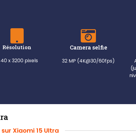
Résolution
Camera selfie
440 x 3200 pixels
32 MP (4K@30/60fps)
(j
ni
tra
 sur Xiaomi 15 Ultra