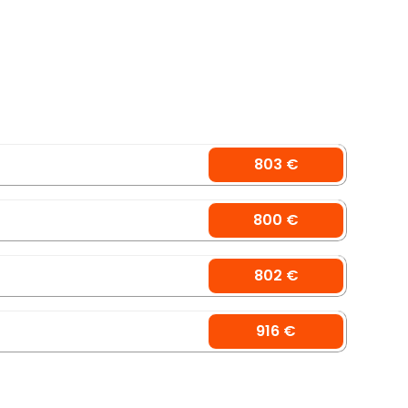
803 €
800 €
802 €
916 €