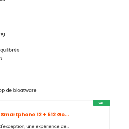
ing
quilibrée
es
rop de bloatware
SALE
 Smartphone 12 + 512 Go...
exception, une expérience de...