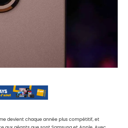
e devient chaque année plus compétitif, et
ace aux géants que sont Samsung et Apple. Avec