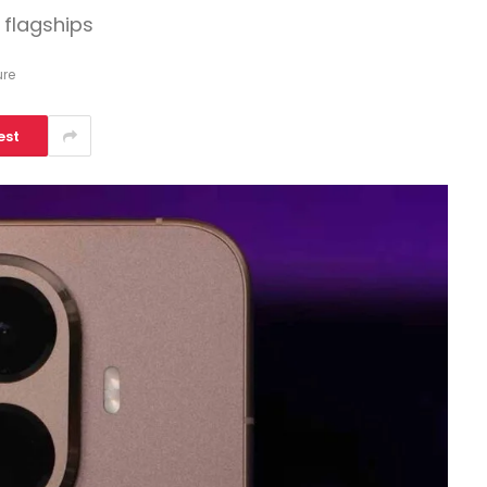
 flagships
ure
est