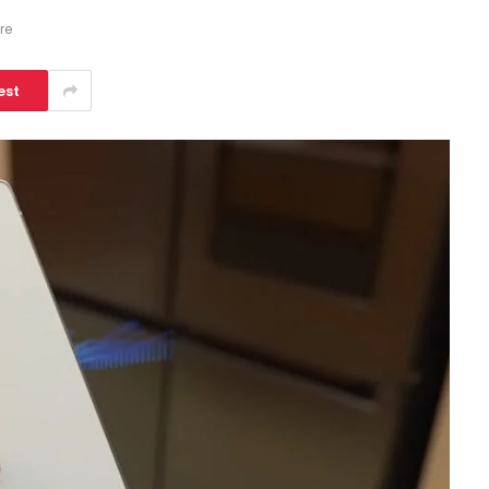
re
est