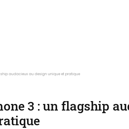
agship audacieux au design unique et pratique
one 3 : un flagship a
ratique