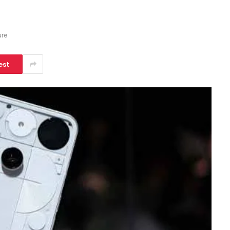
ure
est