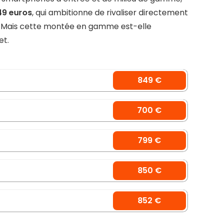
49 euros
, qui ambitionne de rivaliser directement
. Mais cette montée en gamme est-elle
et.
849 €
700 €
799 €
850 €
852 €