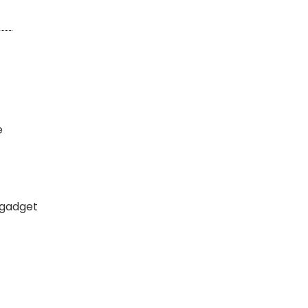
e
 gadget